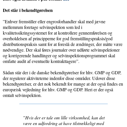
Det står i bekendtgørelsen
”Enhver fremstiller eller engrosforhandler skal med jævne
mellemrum foretage selvinspektion som led i
kvalitetssikringssystemet for at kontrollere gennemførelsen og
overholdelsen af principperne for god fremstillingspraksis/god
distributionspraksis samt for at foreslå de ændringer, der måtte være
nødvendige. Der skal føres journaler over udførte selvinspektioner
og korrigerende handlinger og selvinspektionsprogrammet skal
omfatte audit af eventuelle kontrakttagere”.
Sådan står der i de danske bekendtgørelser for hhv. GMP og GDP,
der regulerer aktiviteterne indenfor disse områder. Udover disse
bekendtgørelser, er det nok bekendt for mange at der også findes en
europæisk vejledning for hhv. GMP og GDP. Heri er der også
omtalt selvinspektion.
”Hvis der er tale om lille virksomhed, kan det
være en udfordring at have tilstrækkeligt med