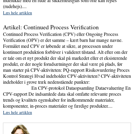
indelukke med en rude af sikkerhedsglas som ofte kan rejses
(rudehejs)....
Læs hele artiklen
Artikel: Continued Process Verification
Continued Process Verification (CPV) eller Ongoing Process
Verification (OPV) er det samme – kært barn har mange navne.
Formålet med CPV er løbende at sikre, at processen under
kontinuert produktion forbliver i valideret tilstand. Alt efter om der
er tale om et nyt produkt der skal på markedet eller et eksisterende
produkt, er der nogle forudsætninger der skal være på plads, før
man starter på CPV-aktiviteten: PQ-rapport Risikovurdering Proces
Kontrol Strategi Hvad indeholder CPV-aktiviteten? CPV-aktiviteten
indeholder i grove træk nedenstående punkter:
En CPV-protokol Dataopsamling Dataevaluering En
CPV-rapport De indsamlede data skal omfatte relevante proces
trends og kvalitets egenskaber for indkommende materialer,
komponenter, in-proces materialer og færdige produkter....
Læs hele artiklen