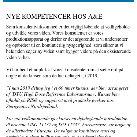
NYE KOMPETENCER HOS A&E
Som konsulentvirksomhed er det vigtigt løbende at vedligeholde
og udvikle vores viden. Vores konsulenter er vores
produktionsapparat og derfor er det afgørende at vi understøtter
og opfordrer til en kontinuerlig nysgerrighed, som sikrer at vi
hele tiden søger ny viden samt bygger videre på den eksisterende
viden vi har.
Vi har bedt et udpluk af vores konsulenter om at sætte ord på
nogle af de kurser, som de har deltaget i, i 2019.
”I juni 2019 deltog jeg i et 60 timer kursus, der blev arrangeret
af ’DTU High Dose Reference Laboratorium’. Kurset blev
afholdt på RISØ og suppleret med praktiske øvelser hos
Sterigenics i Nordsjælland.
For mit vedkommende gav kurset en dybdegående introduktion
til kravene i ISO 11137 og ISO 11737. Forelæserne var nogle af
de allerbedste i Europa. De valgte at kombinere teori og
praktiske øvelser, hvilket gav mig en god forståelse for,