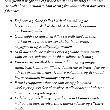
som facilitator gør det let for deltagerne at samarbejde, bidrage
og skabe bedre resultater. Min læring fra uddannelsen har været
følgende:
Definere og skabe fælles klarhed om mål og de
leverancer som skal skabes til at designe de optimale
workshops/møder.
Gennemføre kreative, effektive og målrettede møder,
workshops og processer der skaber involvering,
engagement og et udbytterigt resultat.
At få alle gode ideer frem i lyset og skabe commitment
samt energi omkring en problemstilling og løsning
Etablere og opretholde et tillidsfuldt, trygt og magtfrit
samarbejdsklima som tillader deltagerne at bruge, dele og
udnytte gruppens fælles kreative potentiale, og derved nå
bedre resultater, beslutninger og ideer.
Forstå gruppeinteraktioner som er suppleret med
værktøjer og tekniker til at sikre at alle deltagere bidrager,
tager ansvar og interagerer.
Ledelse af forskellige grupper hen til det forudbestemte
mål på den mest involverende, anerkendende og effektive
måde.”