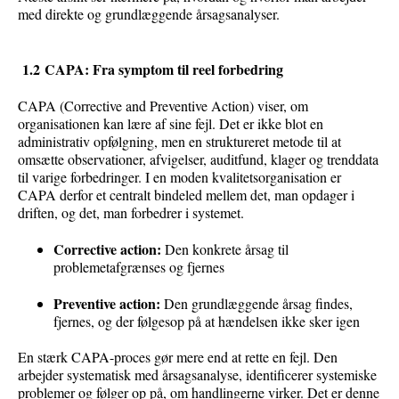
med direkte og grundlæggende årsagsanalyser.
1.2
CAPA: Fra symptom til reel forbedring
CAPA (
Corrective
and
Preventive
Action) viser, om
organisationen kan lære af sine fejl. Det er ikke blot en
administrativ opfølgning, men en struktureret metode til at
omsætte observationer, afvigelser, auditfund, klager og trenddata
til varige forbedringer. I en moden kvalitetsorganisation er
CAPA derfor et centralt bindeled mellem det, man opdager i
driften, og det, man forbedrer i systemet.
Corrective
action
:
D
en konkrete årsag til
problemet
afgrænses og fjernes
Preventive
action
:
De
n grundlæggende årsag findes,
fjernes, og de
r følges
op på at
hændelsen
ikke sker igen
En stærk CAPA-proces gør mere end at rette en fejl. Den
arbejder systematisk med årsagsanalyse, identificerer systemiske
problemer og følger op på, om handlingerne virker. Det er denne