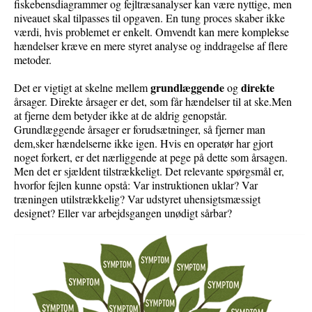
fiskebensdiagrammer og fejltræsanalyser kan være nyttige, men
niveauet skal tilpasses
til
opgaven. En tung proces skaber ikke
værdi, hvis problemet er enkelt. Omvendt kan mere komplekse
hændelser kræve en mere styret analyse og inddragelse af flere
metoder.
grundlæggende
direkte
Det er vigtigt at skelne mellem
og
årsager
. Direkte årsager er det
, som får hændelse
r
til at ske.
Men
at fjerne dem betyder ikke at
de aldrig genopstår
.
G
rundlæggende årsag
er er forudsætninger, så fjerner man
dem,
sker
hændelserne
ikke igen
.
Hvis en operatør har gjort
noget forkert, er det nærliggende at pege på dette som årsagen.
Men det er sjældent tilstrækkeligt. Det relevante spørgsmål er,
hvorfor fejlen kunne opstå: Var instruktionen uklar? Var
træningen utilstrækkelig? Var udstyret uhensigtsmæssigt
designet? Eller var arbejdsgangen unødigt sårbar?