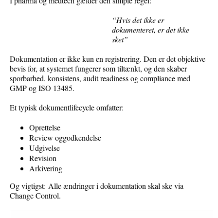
I
pharma
og
medtech
gælder
d
en simpl
e
regel:
“Hvis det ikke er
dokumenteret, er det ikke
sket”
Dokumentation er ikke kun en registrering
. Den
er det
objektive
bevis for, at systemet fungerer som tiltænkt, og den skaber
sporbarhed, konsistens, audit
readiness
og
compliance med
GMP og ISO 13485
.
Et typisk
dokumentlifecycle
omfatter:
Oprettelse
Review
og
godkendelse
Udgivelse
Revision
Arkivering
Og vigtigst:
Alle ændringer i dokumentation skal ske via
Change Control.