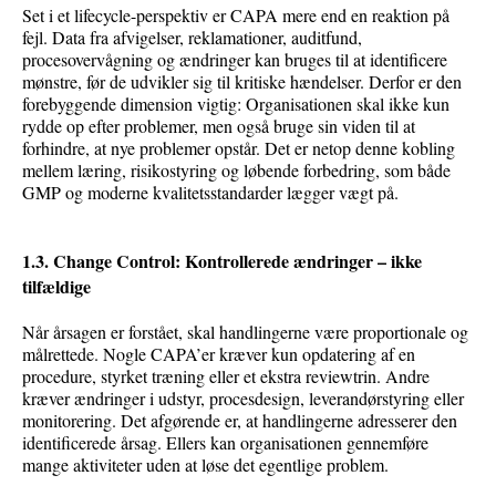
Set i et lifecycle-perspektiv er CAPA mere end en reaktion på
fejl. Data fra afvigelser, reklamationer, auditfund,
procesovervågning og ændringer kan bruges til at identificere
mønstre, før de udvikler sig til kritiske hændelser. Derfor er den
forebyggende dimension vigtig: Organisationen skal ikke kun
rydde op efter problemer, men også bruge sin viden til at
forhindre, at nye problemer opstår. Det er netop denne kobling
mellem læring, risikostyring og løbende forbedring, som både
GMP og moderne kvalitetsstandarder lægger vægt på.
1.3. Change Control: Kontrollerede ændringer – ikke
tilfældige
Når årsagen er forstået, skal handlingerne være proportionale og
målrettede. Nogle CAPA’er kræver kun opdatering af en
procedure, styrket træning eller et ekstra reviewtrin. Andre
kræver ændringer i udstyr, procesdesign, leverandørstyring eller
monitorering. Det afgørende er, at handlingerne adresserer den
identificerede årsag. Ellers kan organisationen gennemføre
mange aktiviteter uden at løse det egentlige problem.