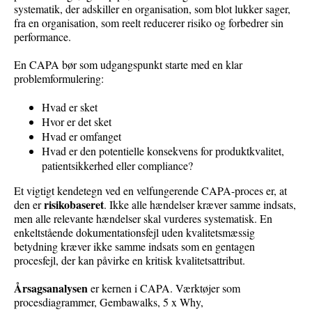
systematik, der adskiller en organisation, som blot lukker sager,
fra en organisation, som reelt reducerer risiko og forbedrer sin
performance.
En CAPA bør som udgangspunkt starte med e
n
klar
problemformulering
:
Hvad er sket
H
vor er det sket
H
vad er omfanget
H
vad er den potentielle konsekvens for produktkvalitet,
patientsikkerhed eller compliance?
Et vigtigt kendetegn
ved
en velfungerende CAPA-proces er, at
risikobaseret
den er
. Ikke alle hændelser kræver samme indsats,
men alle relevante hændelser skal vurderes systematisk. En
enkeltstående dokumentationsfejl uden kvalitetsmæssig
betydning kræver ikke samme indsats som en gentagen
procesfejl, der kan påvirke en kritisk kvalitetsattribut.
Årsagsanalyse
n
er kernen i CAPA
.
Værktøjer som
procesdiagrammer,
Gemba
walks
, 5 x
Why
,