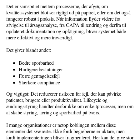
Det er samspillet mellem processerne, der afgør, om
kvalitetssystemet blot ser rigtigt ud på papiret, eller om det også
fungerer robust i praksis. Når information flyder videre fra
afvigelse til årsagsanalyse, fra CAPA til ændring og derfra til
opdateret dokumentation og opfølgning, bliver systemet både
mere effektivt og mere troværdigt.
Det giver blandt andet:
Bedre sporbarhed
Hurtigere beslutninger
Færre gentagelsesfejl
Stærkere compliance
Og vigtigst: Det reducerer risikoen for fejl, der kan påvirke
patienter, brugere eller produktkvalitet. Lifecycle og
ændringsstyring handler derfor ikke om enkeltprocesser, men om
at skabe styring, læring og sporbarhed på tværs.
I mange organisationer er netop koblingen mellem disse
elementer det sværeste. Ikke fordi begreberne er uklare, men
fordi implementeringen bliver fragmenteret. Her kan det give stor