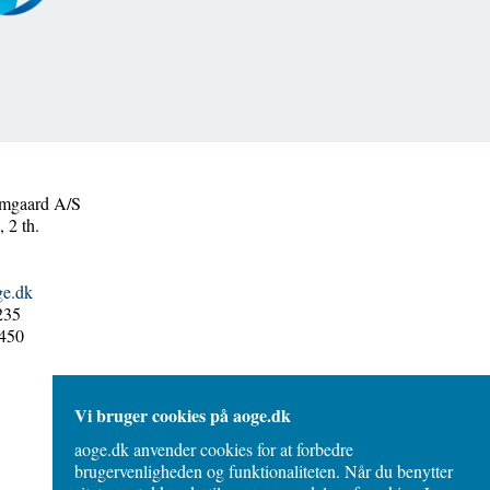
mgaard A/S
 2 th.
ge.dk
235
450
Vi bruger cookies på aoge.dk
aoge.dk anvender cookies for at forbedre
brugervenligheden og funktionaliteten. Når du benytter