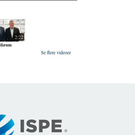
2:22
bilæum
Se flere videoer