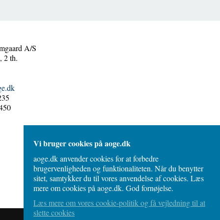
mgaard A/S
 2 th.
ge.dk
235
450
Vi bruger cookies på aoge.dk
aoge.dk anvender cookies for at forbedre
brugervenligheden og funktionaliteten. Når du benytter
sitet, samtykker du til vores anvendelse af cookies. Læs
mere om cookies på aoge.dk. God fornøjelse.
Læs mere om vores cookie-politik og få vejledning til at
slette cookies