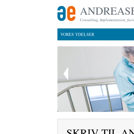
ANDREASE
Consulting, Implementation, facil
VORES YDELSER
SKRIV TIL 