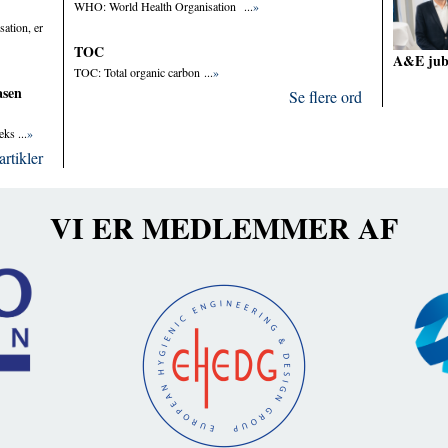
WHO: World Health Organisation ...
»
sation, er
TOC
A&E ju
TOC: Total organic carbon ...
»
asen
Se flere ord
ks ...
»
artikler
VI ER MEDLEMMER AF