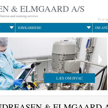
N & ELMGAARD A/S
itation and training services
Vi er 
JOB/KARRIERE
OM AN
LÆS OM HVAC
ANDREASEN & ELMGAARD A