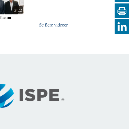
2:22
bilæum
Se flere videoer