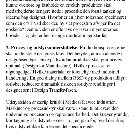
kunne overføre og fastholde en effektiv produktion skal
medarbejderne længere nede i proceskæden forstå tanken og
ideerne bag designet. Hvorfor er en given tolerance specificeret
som den er? Hvad sker der, hvis et procestrin afviger fra det
ønskede? Denne viden er ofte tavs og lever i ingeniørernes
hoveder – og det er her, mange overleveringer slår fejl.
2. Proces- og udstyrsunderstøttelse:
Produktionsprocesserne
skal understøtte designets krav. Det betyder, at man allerede i
designfasen bør tænke på hvordan produktet skal produceres
optimalt (Design for Manufacture). Hvilke processer er
tilgængelige? Hvilke materialer er forenelige med industriel
håndtering? En god dialog mellem R&D og produktion tidligt i
forløbet reducerer dramatisk risikoen for dyre ændringer i
designet sent i Design Transfer-fasen.
Udstyrssiden er særlig kritisk i Medical Device industrien.
Maskiner og procesudstyr skal være i stand til at levere den
nødvendige præcision og reproducerbarhed. Det kræver grundig
kortlægning af udstyrets evner – og en plan for, hvad der sker,
hvis udstyret ikke kan levere det specificerede.