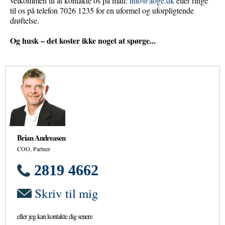
velkommen til at kontakte os på mail:
info@aoge.dk
eller ringe
til os på telefon 7026 1235 for en uformel og uforpligtende
drøftelse.
Og husk – det koster ikke noget at spørge...
Brian Andreasen
COO, Partner
2819 4662
Skriv til mig
eller jeg kan kontakte dig senere