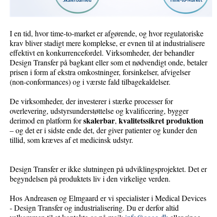
I en tid, hvor time-to-market er afgørende, og hvor regulatoriske
krav bliver stadigt mere komplekse, er evnen til at industrialisere
effektivt en konkurrencefordel. Virksomheder, der behandler
Design Transfer på bagkant eller som et nødvendigt onde, betaler
prisen i form af ekstra omkostninger, forsinkelser, afvigelser
(non-conformances) og i værste fald tilbagekaldelser.
De virksomheder, der investerer i stærke processer for
overlevering, udstyrs­understøttelse og kvalificering, bygger
skalerbar
kvalitetssikret produktion
derimod en platform for
,
– og det er i sidste ende det, der giver patienter og kunder den
tillid, som kræves af et medicinsk udstyr.
Design Transfer er ikke slutningen på udviklingsprojektet. Det er
begyndelsen på produktets liv i den virkelige verden.
Hos Andreasen og Elmgaard er vi specialister i Medical Devices
- Design Transfer og industrialisering. Du er derfor altid