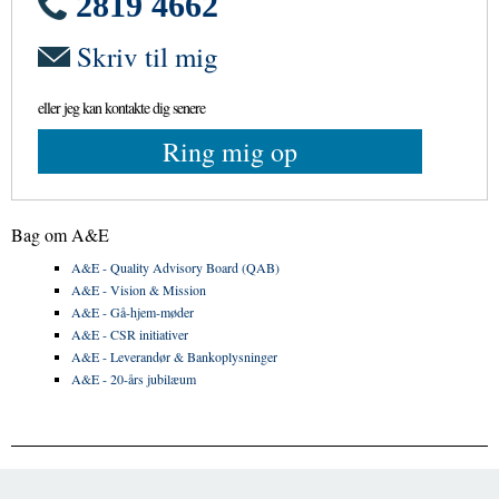
2819 4662
Skriv til mig
eller jeg kan kontakte dig senere
Ring mig op
Bag om A&E
A&E - Quality Advisory Board (QAB)
A&E - Vision & Mission
A&E - Gå-hjem-møder
A&E - CSR initiativer
A&E - Leverandør & Bankoplysninger
A&E - 20-års jubilæum