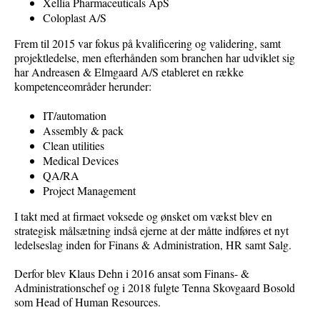
Xellia
Pharmaceuticals
ApS
Coloplast A/S
Frem til 2015 var fokus på kvalificering og validering, samt
projektledelse, men efterhånden som branchen har udviklet sig
har Andreasen & Elmgaard A/S etableret en række
kompetenceområder herunder:
IT/automation
Assembly & pack
Clean utilities
Medical Devices
QA/RA
Project Management
I takt med at firmaet voksede og ønsket om vækst blev en
strategisk målsætning indså ejerne at der måtte indføres et nyt
ledelseslag inden for Finans & Administration, HR samt Salg.
Derfor blev Klaus Dehn i 2016 ansat som Finans- &
Administrationschef og i 2018 fulgte Tenna Skovgaard Bosold
som
Head of Human Resources
.