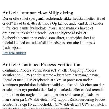
Artikel: Laminar Flow Miljøsikring
Der er ofte stillet spørgsmål vedrørende sikkerhedskabinetter. Hvad
er det? Hvad beskytter de mod? Og kan de andet end det I kender
til fra jeres gamle fysiklokale, hvor I sandsynligvis havde et
ordinært ”stinkskab” stående i det ene hjørne af lokalet.
Skabet/kabinettet er en enhed som sikrer, at arbejdet sker i et
indelukke med en rude af sikkerhedsglas som ofte kan rejses
(rudehejs)....
Læs hele artiklen
Artikel: Continued Process Verification
Continued Process Verification (CPV) eller Ongoing Process
Verification (OPV) er det samme – kært barn har mange navne.
Formålet med CPV er løbende at sikre, at processen under
kontinuert produktion forbliver i valideret tilstand. Alt efter om der
er tale om et nyt produkt der skal på markedet eller et eksisterende
produkt, er der nogle forudsætninger der skal være på plads, før
man starter på CPV-aktiviteten: PQ-rapport Risikovurdering Proces
Kontrol Strategi Hvad indeholder CPV-aktiviteten? CPV-aktiviteten
indeholder i grove træk nedenstående punkter: