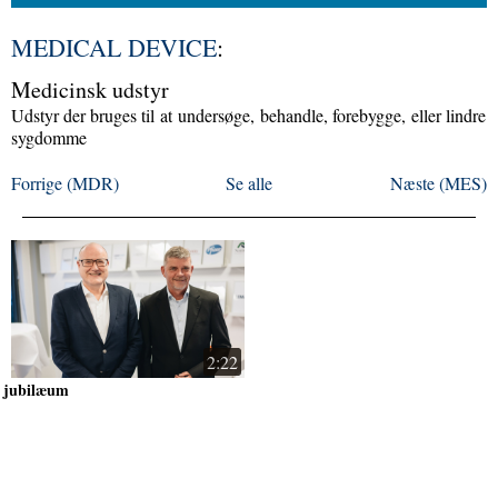
MEDICAL DEVICE
:
Medicinsk udstyr
Udstyr der bruges til
at
undersøge,
behandle
, forebygge,
eller lindre
sygdomme
Forrige (MDR)
Se alle
Næste (MES)
2:22
jubilæum