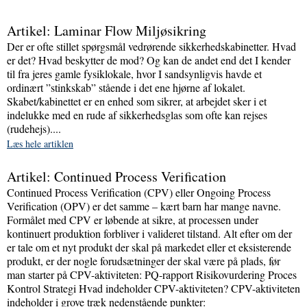
Artikel: Laminar Flow Miljøsikring
Der er ofte stillet spørgsmål vedrørende sikkerhedskabinetter. Hvad
er det? Hvad beskytter de mod? Og kan de andet end det I kender
til fra jeres gamle fysiklokale, hvor I sandsynligvis havde et
ordinært ”stinkskab” stående i det ene hjørne af lokalet.
Skabet/kabinettet er en enhed som sikrer, at arbejdet sker i et
indelukke med en rude af sikkerhedsglas som ofte kan rejses
(rudehejs)....
Læs hele artiklen
Artikel: Continued Process Verification
Continued Process Verification (CPV) eller Ongoing Process
Verification (OPV) er det samme – kært barn har mange navne.
Formålet med CPV er løbende at sikre, at processen under
kontinuert produktion forbliver i valideret tilstand. Alt efter om der
er tale om et nyt produkt der skal på markedet eller et eksisterende
produkt, er der nogle forudsætninger der skal være på plads, før
man starter på CPV-aktiviteten: PQ-rapport Risikovurdering Proces
Kontrol Strategi Hvad indeholder CPV-aktiviteten? CPV-aktiviteten
indeholder i grove træk nedenstående punkter: