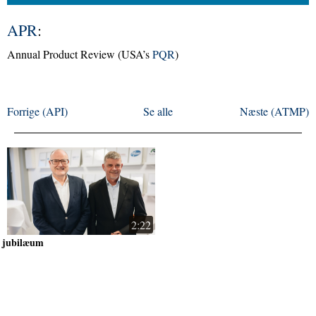
APR
:
Annual Product Review (USA’s
PQR
)
Forrige (API)
Se alle
Næste (ATMP)
2:22
jubilæum