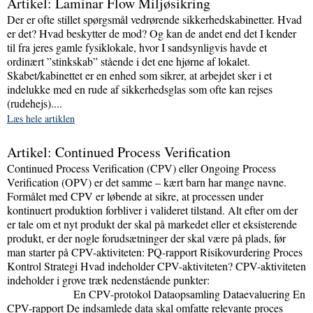
Artikel: Laminar Flow Miljøsikring
Der er ofte stillet spørgsmål vedrørende sikkerhedskabinetter. Hvad
er det? Hvad beskytter de mod? Og kan de andet end det I kender
til fra jeres gamle fysiklokale, hvor I sandsynligvis havde et
ordinært ”stinkskab” stående i det ene hjørne af lokalet.
Skabet/kabinettet er en enhed som sikrer, at arbejdet sker i et
indelukke med en rude af sikkerhedsglas som ofte kan rejses
(rudehejs)....
Læs hele artiklen
Artikel: Continued Process Verification
Continued Process Verification (CPV) eller Ongoing Process
Verification (OPV) er det samme – kært barn har mange navne.
Formålet med CPV er løbende at sikre, at processen under
kontinuert produktion forbliver i valideret tilstand. Alt efter om der
er tale om et nyt produkt der skal på markedet eller et eksisterende
produkt, er der nogle forudsætninger der skal være på plads, før
man starter på CPV-aktiviteten: PQ-rapport Risikovurdering Proces
Kontrol Strategi Hvad indeholder CPV-aktiviteten? CPV-aktiviteten
indeholder i grove træk nedenstående punkter:
En CPV-protokol Dataopsamling Dataevaluering En
CPV-rapport De indsamlede data skal omfatte relevante proces