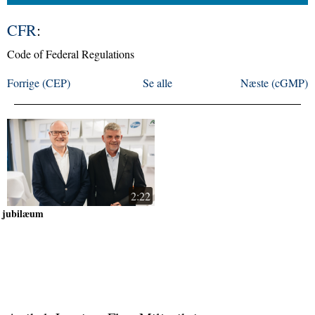
CFR
:
Code of Federal Regulations
Forrige (CEP)
Se alle
Næste (cGMP)
2:22
jubilæum