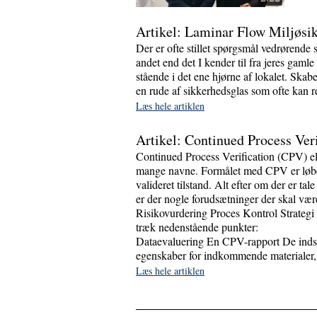
Artikel: Laminar Flow Miljøsi
Der er ofte stillet spørgsmål vedrørend
andet end det I kender til fra jeres gaml
stående i det ene hjørne af lokalet. Skabe
en rude af sikkerhedsglas som ofte kan re
Læs hele artiklen
Artikel: Continued Process Veri
Continued Process Verification (CPV) e
mange navne. Formålet med CPV er løbend
valideret tilstand. Alt efter om der er ta
er der nogle forudsætninger der skal vær
Risikovurdering Proces Kontrol Strategi
træk nedenstående punkt
Dataevaluering En CPV-rapport De indsam
egenskaber for indkommende materialer, 
Læs hele artiklen