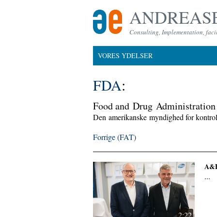
ANDREASE
Consulting, Implementation, facil
VORES YDELSER
FDA
:
Food and
Drug
Administration
Den
amerikanske
myndighed for kontro
Forrige (FAT)
A&E
...
2:22