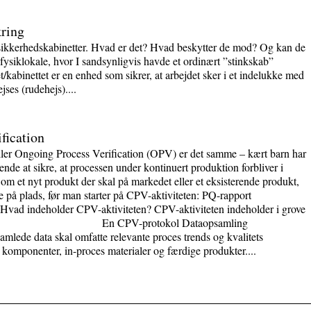
kring
e sikkerhedskabinetter. Hvad er det? Hvad beskytter de mod? Og kan de
e fysiklokale, hvor I sandsynligvis havde et ordinært ”stinkskab”
t/kabinettet er en enhed som sikrer, at arbejdet sker i et indelukke med
jses (rudehejs)....
fication
ller Ongoing Process Verification (OPV) er det samme – kært barn har
e at sikre, at processen under kontinuert produktion forbliver i
le om et nyt produkt der skal på markedet eller et eksisterende produkt,
e på plads, før man starter på CPV-aktiviteten: PQ-rapport
 Hvad indeholder CPV-aktiviteten? CPV-aktiviteten indeholder i grove
er: En CPV-protokol Dataopsamling
lede data skal omfatte relevante proces trends og kvalitets
komponenter, in-proces materialer og færdige produkter....