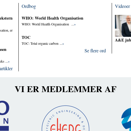
Ordbog
Videoer
ekstern
WHO: World Health Organisation
WHO: World Health Organisation ...
»
sation, er
TOC
A&E ju
TOC: Total organic carbon ...
»
asen
Se flere ord
ks ...
»
artikler
VI ER MEDLEMMER AF