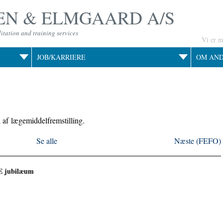
N & ELMGAARD A/S
itation and training services
Vi er 
JOB/KARRIERE
OM AN
l af
lægemiddelfremstilling
.
Se alle
Næste (FEFO)
 jubilæum