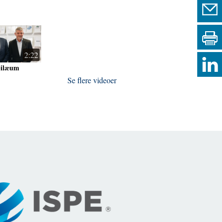
2:22
bilæum
Se flere videoer