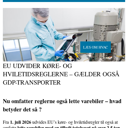
LÆS OM HVAC
EU UDVIDER KØRE- OG
HVILETIDSREGLERNE – GÆLDER OGSÅ
GDP-TRANSPORTER
Nu omfatter reglerne også lette varebiler – hvad
betyder det så ?
1. juli 2026
Fra
udvides EU’s køre- og hviletidsregler til også at
lette varebiler med en tilladt totalvægt på over 2,5 ton
omfatte