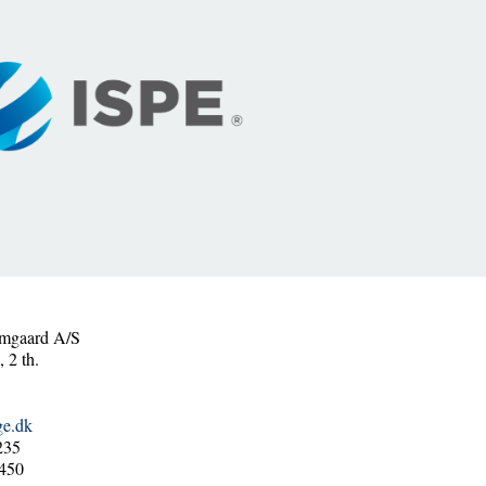
mgaard A/S
 2 th.
ge.dk
235
450