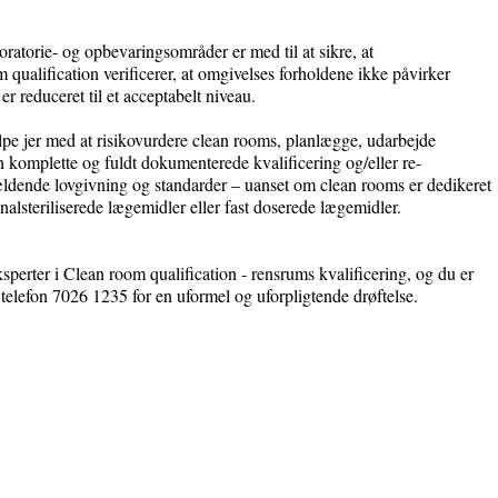
oratorie- og opbevaringsområder er med til at sikre, at
 qualification verificerer, at omgivelses forholdene ikke påvirker
 er reduceret til et acceptabelt niveau.
lpe jer med at risikovurdere clean rooms, planlægge, udarbejde
n komplette og fuldt dokumenterede kvalificering og/eller re-
gældende lovgivning og standarder – uanset om clean rooms er dedikeret
inalsteriliserede lægemidler eller fast doserede lægemidler.
erter i Clean room qualification - rensrums kvalificering, og du er
på telefon 7026 1235 for en uformel og uforpligtende drøftelse.