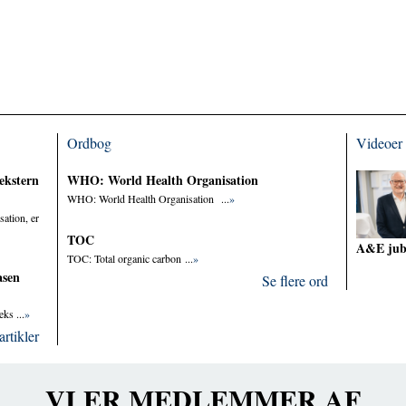
Ordbog
Videoer
ekstern
WHO: World Health Organisation
WHO: World Health Organisation ...
»
sation, er
TOC
A&E ju
TOC: Total organic carbon ...
»
asen
Se flere ord
ks ...
»
artikler
VI ER MEDLEMMER AF