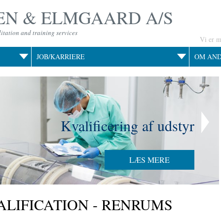
N & ELMGAARD A/S
itation and training services
Vi er 
JOB/KARRIERE
OM AN
Kvalificering af udstyr
LÆS MERE
LIFICATION - RENRUMS