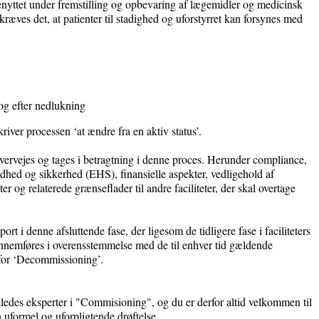
 benyttet under fremstilling og opbevaring af lægemidler og medicinsk
 kræves det, at patienter til stadighed og uforstyrret kan forsynes med
g efter nedlukning
iver processen ‘at ændre fra en aktiv status’.
vervejes og tages i betragtning i denne proces. Herunder compliance,
dhed og sikkerhed (EHS), finansielle aspekter, vedligehold af
eter og relaterede grænseflader til andre faciliteter, der skal overtage
 i denne afsluttende fase, der ligesom de tidligere fase i faciliteters
ennemføres i overensstemmelse med de til enhver tid gældende
for ‘Decommissioning’.
des eksperter i "Commisioning", og du er derfor altid velkommen til
n uformel og uforpligtende drøftelse.