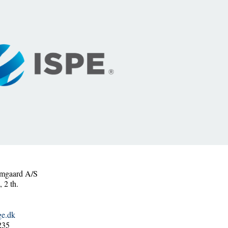
mgaard A/S
 2 th.
ge.dk
235