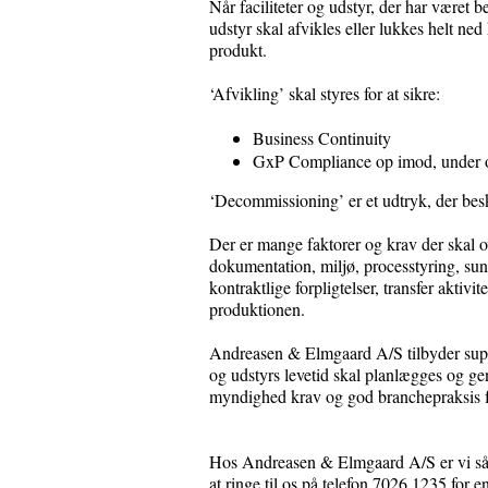
Når faciliteter og udstyr, der har været
udstyr skal afvikles eller lukkes helt ned
produkt.
‘Afvikling’ skal styres for at sikre:
Business Continuity
GxP Compliance op imod, under o
‘Decommissioning’ er et udtryk, der beskr
Der er mange faktorer og krav der skal o
dokumentation, miljø, processtyring, sun
kontraktlige forpligtelser, transfer aktivit
produktionen.
Andreasen & Elmgaard A/S tilbyder support
og udstyrs levetid skal planlægges og g
myndighed krav og god branchepraksis 
Hos Andreasen & Elmgaard A/S er vi såle
at ringe til os på telefon 7026 1235 for e