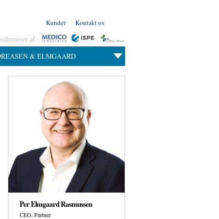
Kunder
Kontakt os
medlemmer af:
DREASEN & ELMGAARD
Per Elmgaard Rasmussen
CEO, Partner