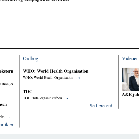
Ordbog
Videoer
ekstern
WHO: World Health Organisation
WHO: World Health Organisation ...
»
sation, er
TOC
A&E ju
TOC: Total organic carbon ...
»
asen
Se flere ord
ks ...
»
artikler