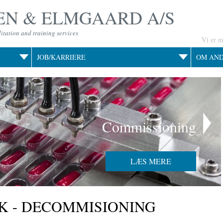
N & ELMGAARD A/S
itation and training services
Vi er 
JOB/KARRIERE
OM AN
Commissioning
LÆS MERE
K - DECOMMISIONING