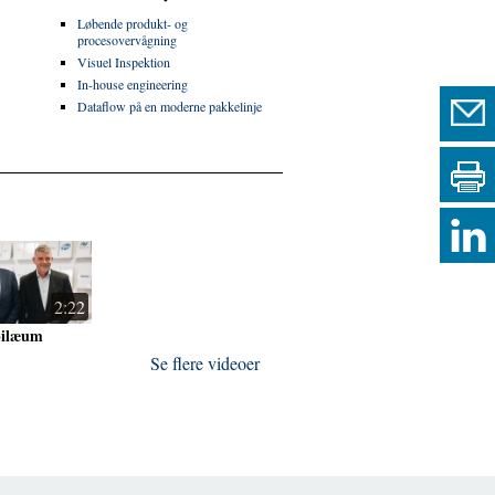
Løbende produkt- og
procesovervågning
Visuel Inspektion
In-house engineering
Dataflow på en moderne pakkelinje
2:22
bilæum
Se flere videoer