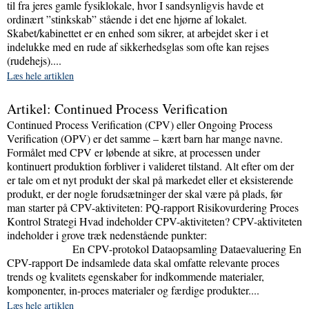
til fra jeres gamle fysiklokale, hvor I sandsynligvis havde et
ordinært ”stinkskab” stående i det ene hjørne af lokalet.
Skabet/kabinettet er en enhed som sikrer, at arbejdet sker i et
indelukke med en rude af sikkerhedsglas som ofte kan rejses
(rudehejs)....
Læs hele artiklen
Artikel: Continued Process Verification
Continued Process Verification (CPV) eller Ongoing Process
Verification (OPV) er det samme – kært barn har mange navne.
Formålet med CPV er løbende at sikre, at processen under
kontinuert produktion forbliver i valideret tilstand. Alt efter om der
er tale om et nyt produkt der skal på markedet eller et eksisterende
produkt, er der nogle forudsætninger der skal være på plads, før
man starter på CPV-aktiviteten: PQ-rapport Risikovurdering Proces
Kontrol Strategi Hvad indeholder CPV-aktiviteten? CPV-aktiviteten
indeholder i grove træk nedenstående punkter:
En CPV-protokol Dataopsamling Dataevaluering En
CPV-rapport De indsamlede data skal omfatte relevante proces
trends og kvalitets egenskaber for indkommende materialer,
komponenter, in-proces materialer og færdige produkter....
Læs hele artiklen