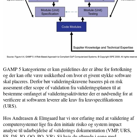
GAMP 5 kategorierne er kun guidelines der er åbne for fortolkning
og der kan ofte være usikkerhed om hvor et givent stykke software
skal placeres. Derfor bør valideringskravene baseres på en risk
assesment eller scope of validation fra valideringsplanen til at
bestemme omfanget af valideringsaktiviteter der er nødvendig for at
verificere at softwaren leverer alle krav fra kravspecifikationen
(URS).
Hos Andreasen & Elmgaard har vi stor erfaring med at validering af
computersystemer lige fra den initiale risiko og system impact
analyse til udarbejdelse af validerings dokumentation (VMP, URS,
FS, DS, IQ, OQ, PQ, VR). Så hvis du allerede i gang med